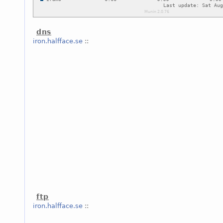
dns
iron.halfface.se
::
ftp
iron.halfface.se
::