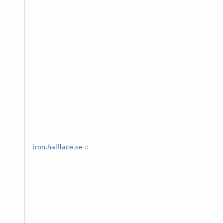
iron.halfface.se
::