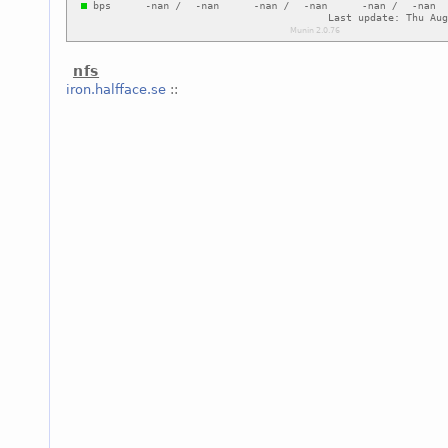
nfs
iron.halfface.se
::