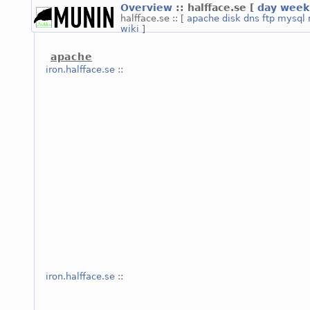
Overview
:: halfface.se
[
day
week
halfface.se :: [
apache
disk
dns
ftp
mysql
wiki
]
apache
iron.halfface.se
::
iron.halfface.se
::