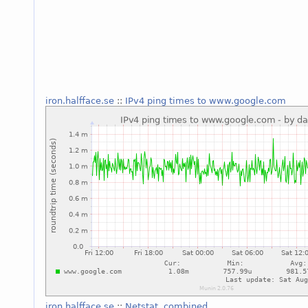
iron.halfface.se
::
IPv4 ping times to www.google.com
iron.halfface.se
::
Netstat, combined