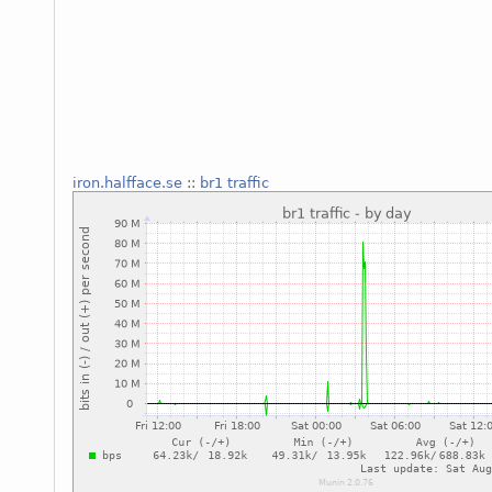
iron.halfface.se
::
br1 traffic