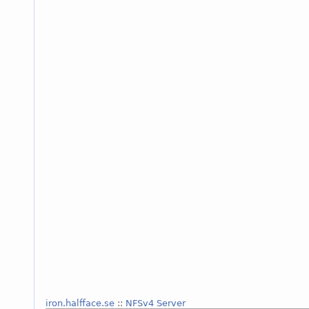
iron.halfface.se
::
NFSv4 Server