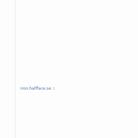
iron.halfface.se
::