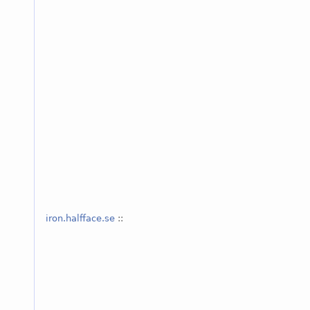
iron.halfface.se
::