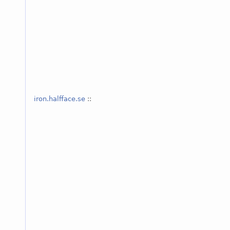
iron.halfface.se
::